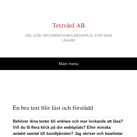
Textvård AB
JAG GÖR INFORMATIONEN BEGRIPLIG FÖR DINA
LÄSARE
Skip to content
Main menu
En bra text blir läst och förstådd
Behöver dina texter bli enklare och mer lockande att läsa?
Vill du få flera klick på din webbplats? Eller minska
antalet samtal till kundtjänsten? Jag skriver och bearbetar